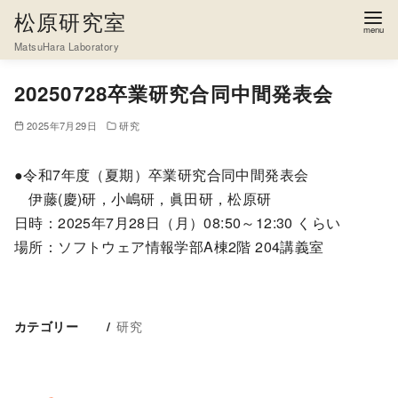
松原研究室
MatsuHara Laboratory
コ
20250728卒業研究合同中間発表会
ン
テ
2025年7月29日
研究
ン
ツ
●令和7年度（夏期）卒業研究合同中間発表会
へ
伊藤(慶)研，小嶋研，眞田研，松原研
移
日時：2025年7月28日（月）08:50～12:30 くらい
動
場所：ソフトウェア情報学部A棟2階 204講義室
研究
カテゴリー